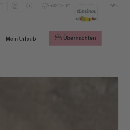
+33°/+16°
DE
EN
IT
Übernachten
Mein Urlaub