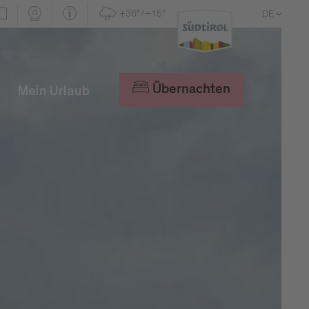
+36°/+15°
DE
EN
IT
Übernachten
Mein Urlaub