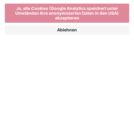
Stadt, Land und Berge
BRIXEN UND SEINE FERIENDÖRFER
Brixen in Südtirol besitzt eine denkmalgeschützte
und großflächige mittelalterliche Altstadt. Kunst,
Kultur und Geschichte haben in der Altstadt von
Brixen einen wichtigen Platz. Die über 1000 Jahre
alte Stadt – übrigens die älteste Stadt Tirols – war
Reisestation der Kaiser und prunkvolle
Bischofsstadt. Auch der Elefant Soliman machte