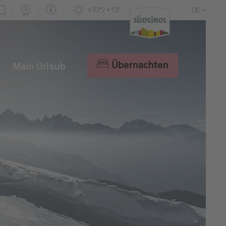
+33°/+13°
DE
EN
IT
Übernachten
Mein Urlaub