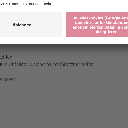
en
n übersichtlichen Stellen
achten
urz Unfallstelle sichern und Verletzten helfen
erboten