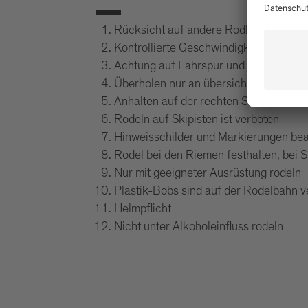
Rücksicht auf andere Rodler
Kontrollierte Geschwindigkeit
Achtung auf Fahrspur und Kreuzungen
Überholen nur an übersichtlichen Stell
Anhalten auf der rechten Seite & nur a
Rodeln auf Skipisten ist verboten
Hinweisschilder und Markierungen be
Rodel bei den Riemen festhalten, bei St
Nur mit geeigneter Ausrüstung rodeln
Plastik-Bobs sind auf der Rodelbahn v
Helmpflicht
Nicht unter Alkoholeinfluss rodeln