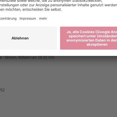
rden, fallen für den/die Teilnehmer*in keine
führers
 Plose (mit BrixenCard kostenlos)
ahnhof Brixen - Talstation Plose, Abfahrt um 09:07 Uhr
e - Brixen, Abfahrt um 16.31 Uhr
252