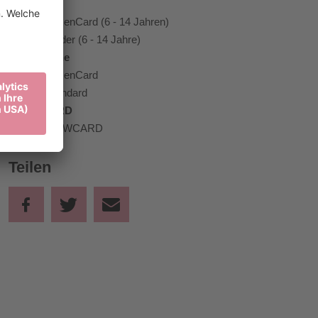
Kinder
12,50 €
BrixenCard (6 - 14 Jahren)
15,00 €
Kinder (6 - 14 Jahre)
Erwachsene
25,00 €
BrixenCard
30,00 €
Standard
CREWCARD
0,00 €
CREWCARD
Teilen