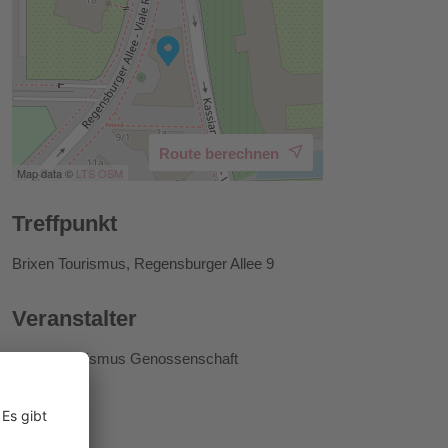
Route berechnen
Map data ©
LTS
OSM
Treffpunkt
Brixen Tourismus, Regensburger Allee 9
Veranstalter
Brixen Tourismus Genossenschaft
Preise