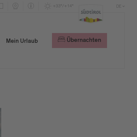
+33°/+14°
DE
EN
IT
Übernachten
Mein Urlaub