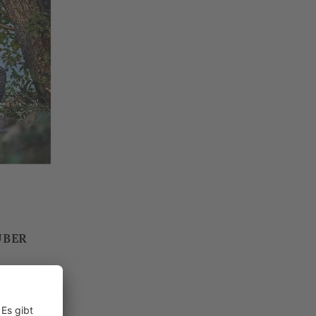
ÜBER
MIT
PS