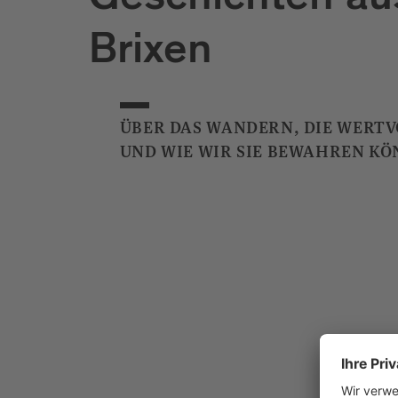
Geschichten au
Brixen
ÜBER DAS WANDERN, DIE WERT
UND WIE WIR SIE BEWAHREN KÖ