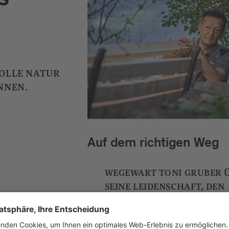
s
VOLLE NATUR
NNEN.
Auf dem richtigen Weg
WEGEWART TONI GRUBER 
SEINE LEIDENSCHAFT, DEN
RESPEKTVOLLEN UMGANG 
DER NATUR UND SEINE TIP
FÜRS RICHTIGE WANDERN