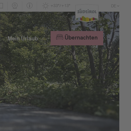
+33°/+13°
DE
EN
IT
Übernachten
Mein Urlaub