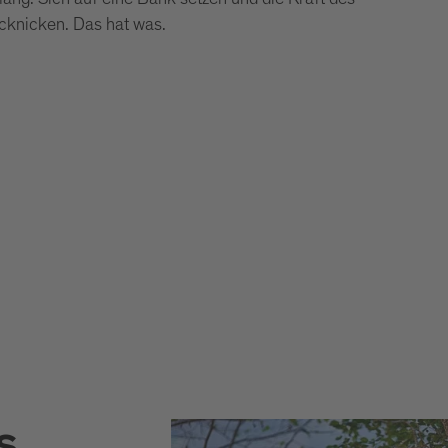
cknicken. Das hat was.