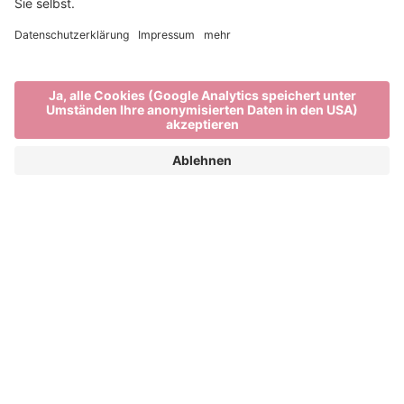
Dine, Wine & Music
NÄCHSTE AUSGABE 2027
Brixner Wirte, Eisacktaler Weine und Musik
1/2 Meter Kosterlen aus Südtiroler Produkten,
Safran Bandnudeln mit frischen Pfifferlingen oder