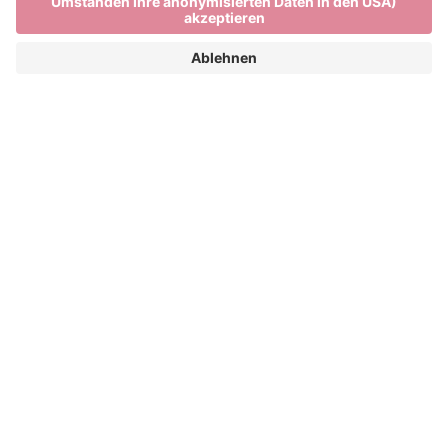
Brixen und seine Altstadt
DER BRIXNER DOM, DIE LAUBEN VON
BRIXEN UND MEHR. BRIXEN – EINE
STADT, DIE GESCHICHTE SCHREIBT.
Kunst, Kultur und Geschichte haben in der Brixner
Altstadt einen wichtigen Platz. Brixen gilt als älteste
Stadt des historischen Tirol und liegt heute in
Südtirol, Italien. Sie wird im Jahr 901 erstmals
urkundlich als „Prihsna“ erwähnt. Durch die
Errichtung des Brixner Doms, der Pfarrkirche Brixen