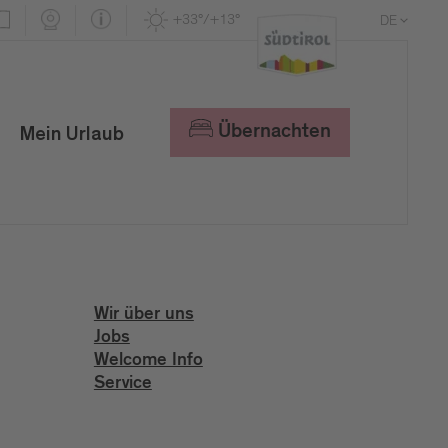
+33°/+13°
DE
EN
IT
Übernachten
Mein Urlaub
Wir über uns
Jobs
Welcome Info
Service