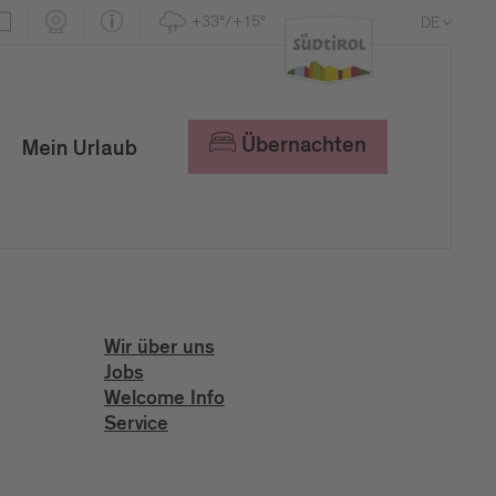
+33°/+15°
DE
EN
IT
Übernachten
Mein Urlaub
Wir über uns
Jobs
Welcome Info
Service