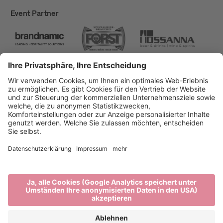
Event Partner
Brixen Tourismus
Privacy
Impressum
Förderungen
Sitemap
Barrierefreiheitserklärung
Cookie-Einstellungen
produced by