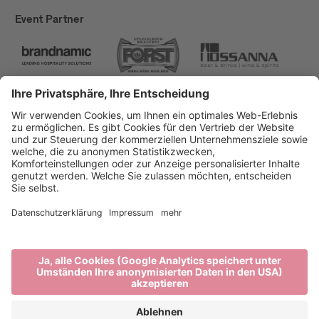
Event Partner
Brixen Tourismus
Privacy
Impressum
Förderungen
Sitemap
Barrierefreiheitserklärung
Cookie-Einstellungen
produced by