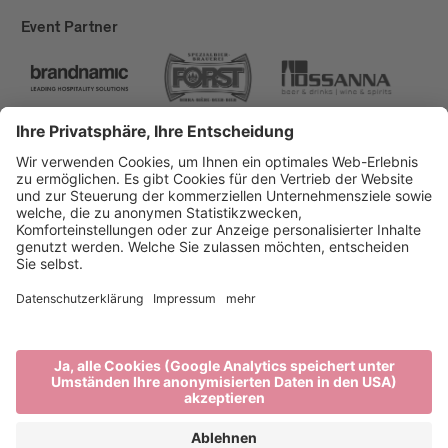
Event Partner
Brixen Tourismus
Privacy
Impressum
Förderungen
Sitemap
Barrierefreiheitserklärung
Cookie-Einstellungen
produced by