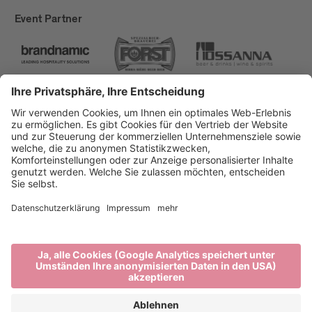
Event Partner
Brixen Tourismus
Privacy
Impressum
Förderungen
Sitemap
Barrierefreiheitserklärung
Cookie-Einstellungen
produced by