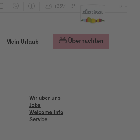
+35°/+13°
DE
EN
IT
Übernachten
Mein Urlaub
Wir über uns
Jobs
Welcome Info
Service