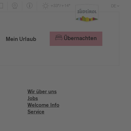
+33°/+14°
DE
EN
IT
Übernachten
Mein Urlaub
Wir über uns
Jobs
Welcome Info
Service