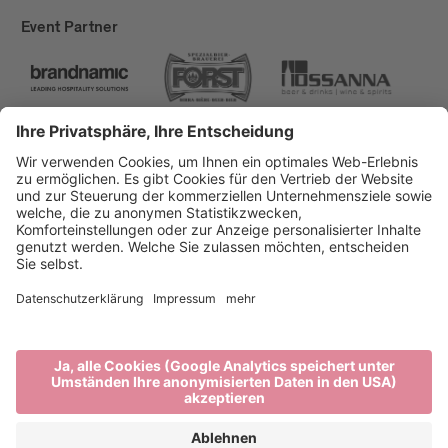
Event Partner
Brixen Tourismus
Privacy
Impressum
Förderungen
Sitemap
Barrierefreiheitserklärung
Cookie-Einstellungen
produced by