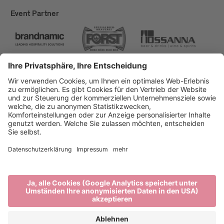
Event Partner
Brixen Tourismus
Privacy
Impressum
Förderungen
Sitemap
Barrierefreiheitserklärung
Cookie-Einstellungen
produced by