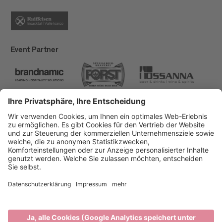
Event Partner
Brixen Tourismus
Privacy
Impressum
Förderungen
Sitemap
Barrierefreiheitserklärung
Cookie-Einstellungen
produced by