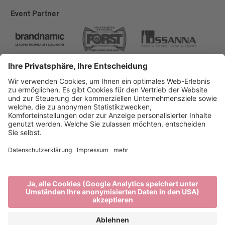
Event Partner
Brixen Tourismus
Privacy
Impressum
Förderungen
Sitemap
Barrierefreiheitserklärung
Cookie-Einstellungen
produced by