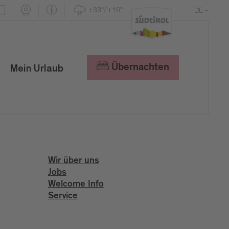
+33°/+16°
DE
EN
IT
Übernachten
Mein Urlaub
Wir über uns
Jobs
Welcome Info
Service