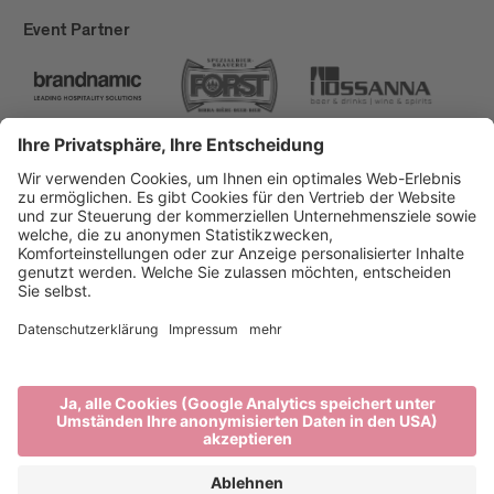
Event Partner
Brixen Tourismus
Privacy
Impressum
Förderungen
Sitemap
Barrierefreiheitserklärung
Cookie-Einstellungen
produced by