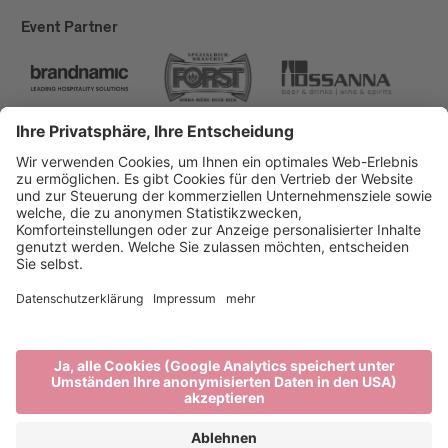
Event Partner
Brixen Tourismus
Privacy
Impressum
Förderungen
Sitemap
Barrierefreiheitserklärung
Cookie-Einstellungen
produced by