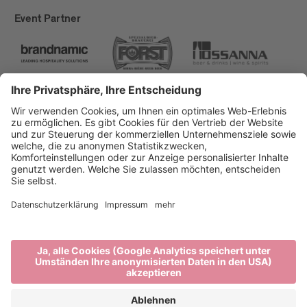
Event Partner
Brixen Tourismus
Privacy
Impressum
Förderungen
Sitemap
Barrierefreiheitserklärung
Cookie-Einstellungen
produced by