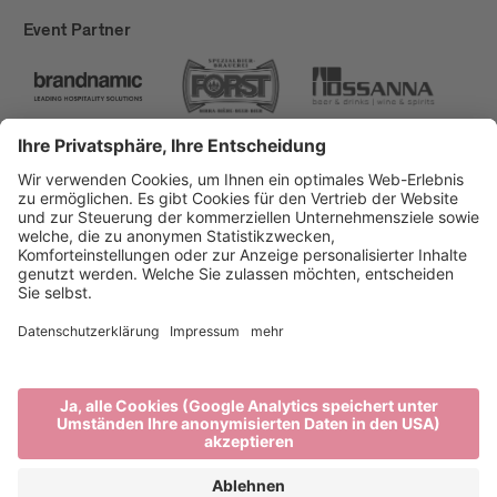
Event Partner
Brixen Tourismus
Privacy
Impressum
Förderungen
Sitemap
Barrierefreiheitserklärung
Cookie-Einstellungen
produced by