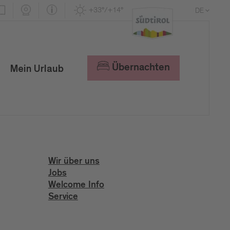
+33°/+14°
DE
EN
IT
Übernachten
Mein Urlaub
Wir über uns
Jobs
Welcome Info
Service