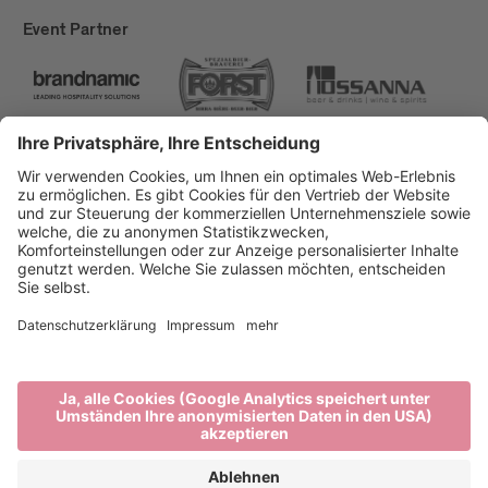
Event Partner
Brixen Tourismus
Privacy
Impressum
Förderungen
Sitemap
Barrierefreiheitserklärung
Cookie-Einstellungen
produced by