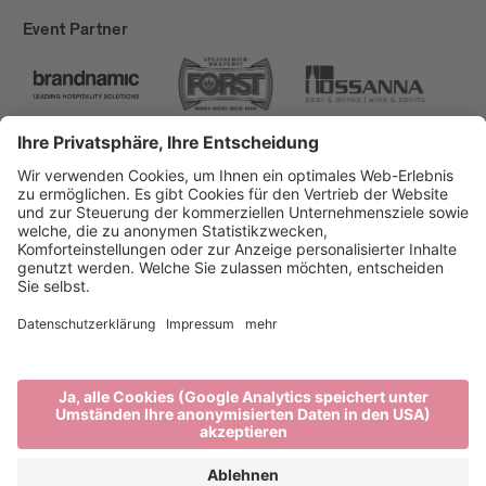
Event Partner
Brixen Tourismus
Privacy
Impressum
Förderungen
Sitemap
Barrierefreiheitserklärung
Cookie-Einstellungen
produced by