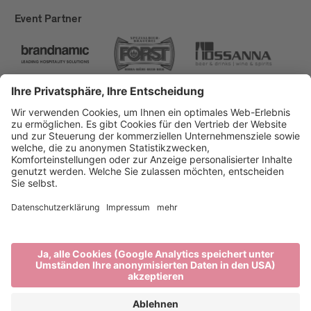
Event Partner
Brixen Tourismus
Privacy
Impressum
Förderungen
Sitemap
Barrierefreiheitserklärung
Cookie-Einstellungen
produced by