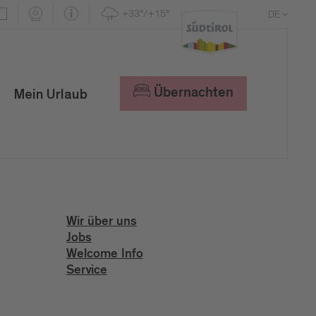
+33°/+15°
DE
EN
IT
Übernachten
Mein Urlaub
Wir über uns
Jobs
Welcome Info
Service