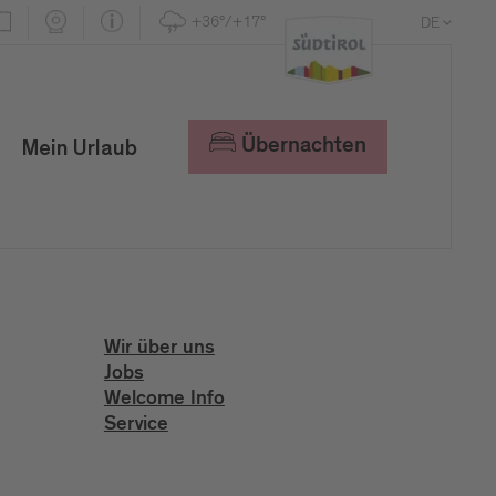
+36°/+17°
DE
EN
IT
Übernachten
Mein Urlaub
Wir über uns
Jobs
Welcome Info
Service