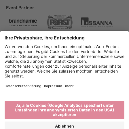
Event Partner
Brixen Tourismus
Privacy
Impressum
Förderungen
Sitemap
Barrierefreiheitserklärung
Cookie-Einstellungen
produced by