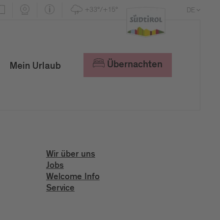
+33°/+15°
DE
EN
IT
Übernachten
Mein Urlaub
Wir über uns
Jobs
Welcome Info
Service