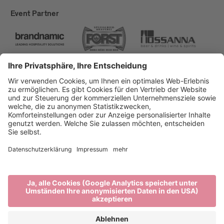
Event Partner
Brixen Tourismus
Privacy
Impressum
Förderungen
Sitemap
Barrierefreiheitserklärung
Cookie-Einstellungen
produced by