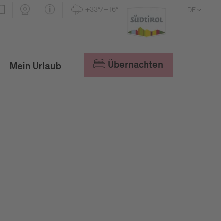
+33°/+16°
DE
EN
IT
Übernachten
Mein Urlaub