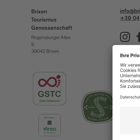
info@br
Brixen
+39 04
Tourismus
Genossenschaft
Regensburger Allee
9
39042 Brixen