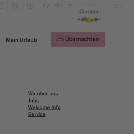
+36°/+17°
DE
EN
IT
Übernachten
Mein Urlaub
Wir über uns
Jobs
Welcome Info
Service