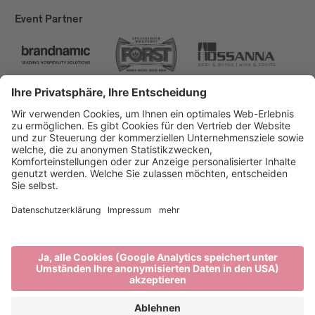
Event Partner
Brixen Tourismus
Privacy
Impressum
Förderungen
Sitemap
Barrierefreiheitserklärung
Cookie-Einstellungen
produced by