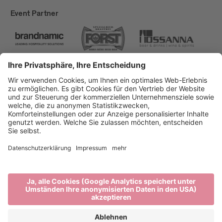
Event Partner
Brixen Tourismus
Privacy
Impressum
Förderungen
Sitemap
Barrierefreiheitserklärung
Cookie-Einstellungen
produced by