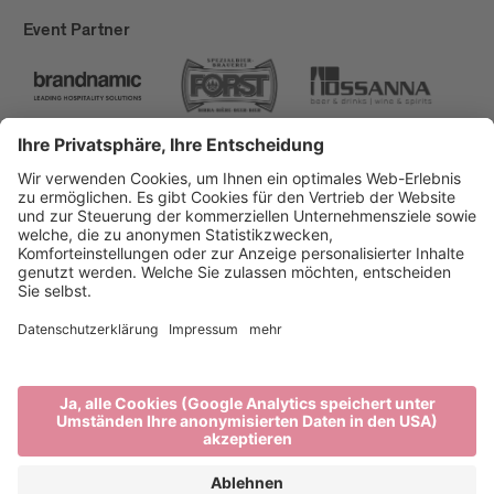
Event Partner
Brixen Tourismus
Privacy
Impressum
Förderungen
Sitemap
Barrierefreiheitserklärung
Cookie-Einstellungen
produced by