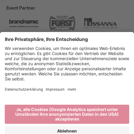
Event Partner
Brixen Tourismus
Privacy
Impressum
Förderungen
Sitemap
Barrierefreiheitserklärung
Cookie-Einstellungen
produced by