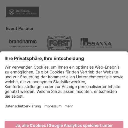
Event Partner
Brixen Tourismus
Privacy
Impressum
Förderungen
Sitemap
Barrierefreiheitserklärung
Cookie-Einstellungen
produced by