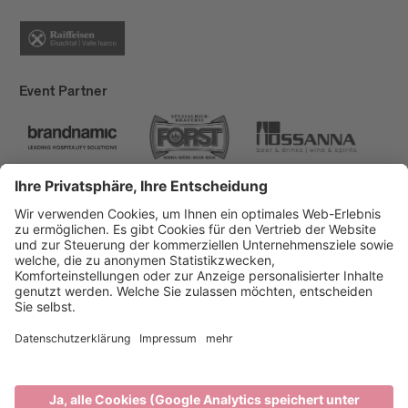
Event Partner
Brixen Tourismus
Privacy
Impressum
Förderungen
Sitemap
Barrierefreiheitserklärung
Cookie-Einstellungen
produced by