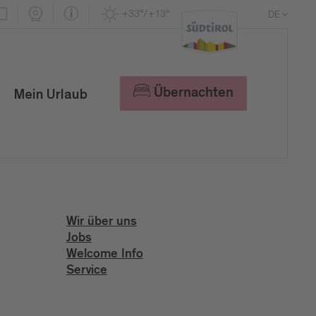
+33°/+13°
DE
EN
IT
Übernachten
Mein Urlaub
Wir über uns
Jobs
Welcome Info
Service