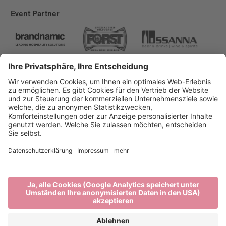
Event Partner
Brixen Tourismus
Privacy
Impressum
Förderungen
Sitemap
Barrierefreiheitserklärung
Cookie-Einstellungen
produced by