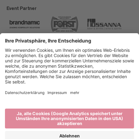
Event Partner
Brixen Tourismus
Privacy
Impressum
Förderungen
Sitemap
Barrierefreiheitserklärung
Cookie-Einstellungen
produced by