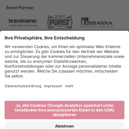
Event Partner
Brixen Tourismus
Privacy
Impressum
Förderungen
Sitemap
Barrierefreiheitserklärung
Cookie-Einstellungen
produced by