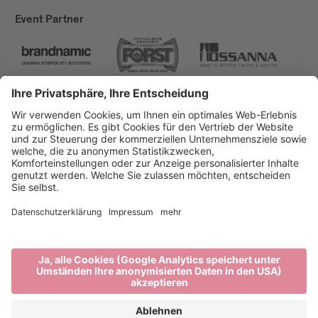
Event Partner
Brixen Tourismus
Privacy
Impressum
Förderungen
Sitemap
Barrierefreiheitserklärung
Cookie-Einstellungen
produced by