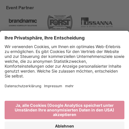
Event Partner
Brixen Tourismus
Privacy
Impressum
Förderungen
Sitemap
Barrierefreiheitserklärung
Cookie-Einstellungen
produced by