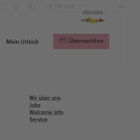
+35°/+13°
DE
EN
IT
Übernachten
Mein Urlaub
Wir über uns
Jobs
Welcome Info
Service