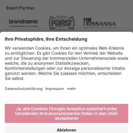
Event Partner
Brixen Tourismus
Privacy
Impressum
Förderungen
Sitemap
Barrierefreiheitserklärung
Cookie-Einstellungen
produced by